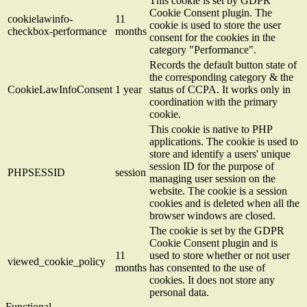
This cookie is set by GDPR
Cookie Consent plugin. The
cookielawinfo-
11
cookie is used to store the user
checkbox-performance
months
consent for the cookies in the
category "Performance".
Records the default button state of
the corresponding category & the
CookieLawInfoConsent
1 year
status of CCPA. It works only in
coordination with the primary
cookie.
This cookie is native to PHP
applications. The cookie is used to
store and identify a users' unique
session ID for the purpose of
PHPSESSID
session
managing user session on the
website. The cookie is a session
cookies and is deleted when all the
browser windows are closed.
The cookie is set by the GDPR
Cookie Consent plugin and is
11
used to store whether or not user
viewed_cookie_policy
months
has consented to the use of
cookies. It does not store any
personal data.
Functional