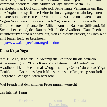
verbracht, nachdem Seine Mutter Sri Jayalakshmi Mata 1953
verstorben war. Dort kümmerte sich Seine Tante Venkamma um Ihn,
eine Yogini und spirituelle Lehrerin. Im vergangenen Jahr begannen
Devotees mit dem Bau einer Multifunktions-Halle im Gedenken an
Yogini Venkamma, in der u.a. auch Yogaklassen stattfinden sollen.
Durch Mangel an finanziellen Mitteln kam der Bau zum Stillstand. Sri
Swamiji entschied, den Bau mit Mitteln des Avadhoota Datta Peetham
zu unterstützen und lädt dazu ein, sich an diesem Projekt, das Ihm sehr
am Herzen liegt, zu beteiligen:
https://www.dattapeetham.org/donations
Datta Kriya Yoga
Am 16. August wurde Sri Swamiji die Urkunde für die offizielle
Anerkennung von “Datta Kriya Yoga International Centre” des
Avadhoota Datta Peetham als „Yoga Training Center” durch das Yoga
Certification Board des Ayush Ministeriums der Regierung von Indien
übergeben. Wir gratulieren herzlich!
Viel Freude mit den schönen Programmen wünscht
das Internet-Team
Facebook
Impressum
Kontakt
Datenschutz