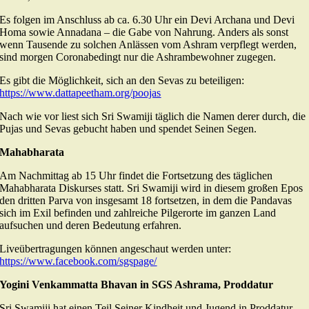
Es folgen im Anschluss ab ca. 6.30 Uhr ein Devi Archana und Devi
Homa sowie Annadana – die Gabe von Nahrung. Anders als sonst
wenn Tausende zu solchen Anlässen vom Ashram verpflegt werden,
sind morgen Coronabedingt nur die Ashrambewohner zugegen.
Es gibt die Möglichkeit, sich an den Sevas zu beteiligen:
https://www.dattapeetham.org/poojas
Nach wie vor liest sich Sri Swamiji täglich die Namen derer durch, die
Pujas und Sevas gebucht haben und spendet Seinen Segen.
Mahabharata
Am Nachmittag ab 15 Uhr findet die Fortsetzung des täglichen
Mahabharata Diskurses statt. Sri Swamiji wird in diesem großen Epos
den dritten Parva von insgesamt 18 fortsetzen, in dem die Pandavas
sich im Exil befinden und zahlreiche Pilgerorte im ganzen Land
aufsuchen und deren Bedeutung erfahren.
Liveübertragungen können angeschaut werden unter:
https://www.facebook.com/sgspage/
Yogini Venkammatta Bhavan in SGS Ashrama, Proddatur
Sri Swamiji hat einen Teil Seiner Kindheit und Jugend in Proddatur