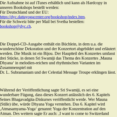
Die Aufnahme ist auf iTunes erhältlich und kann als Hardcopy in
unseren Bookshops bestellt werden:
Für Deutschland und der EU:
https://dyc.dattayogacenter.org/bookshop/index.htm
.
Für die Schweiz bitte per Mail bei Svetha bestellen:
bookshop@dyc.ch
.
Die Doppel-CD-Ausgabe enthält ein Büchlein, in dem u.a. die
wunderschöne Dekoration und der Konzertort abgebildet und erläutert
werden. Die Musik ist ein Bijou. Der Hauptteil des Konzertes umfasst
drei Stücke, in denen Sri Swamiji das Thema des Konzertes ‚Mauna
Dhyana‘ in melodien-reichen und rhythmischen Varianten im
Zusammenspiel mit
Dr. L. Subramaniam und der Celestial Message Troupe erklingen lässt
Während der Veröffentlichung sagte Sri Swamiji, es sei eine
wunderbare Fügung, dass dieses Konzert anlässlich des 6. Kapitels
Seines Bhagavadgita-Diskurses veröffentlicht werde. Wer Mauna
(Stille) übe, würde Dhyana Yoga verstehen. Das 6. Kapitel wird
‚Atmasamyama-Yoga‘ genannt: Yoga der Konzentration auf den
Atman. Des weitern sagte Er auch: ‚I want to come to Switzerland