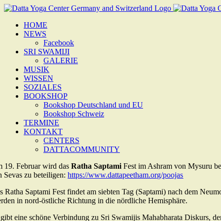
Zum
Inhalt
HOME
springen
NEWS
Facebook
SRI SWAMIJI
GALERIE
MUSIK
WISSEN
SOZIALES
BOOKSHOP
Bookshop Deutschland und EU
Bookshop Schweiz
TERMINE
KONTAKT
CENTERS
DATTACOMMUNITY
 19. Februar wird das
Ratha Saptami
Fest im Ashram von Mysuru beg
n Sevas zu beteiligen:
https://www.dattapeetham.org/poojas
s Ratha Saptami Fest findet am siebten Tag (Saptami) nach dem Neumo
erden in nord-östliche Richtung in die nördliche Hemisphäre.
 gibt eine schöne Verbindung zu Sri Swamijis Mahabharata Diskurs, d