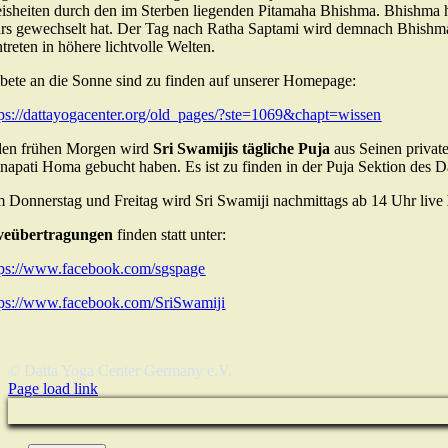
isheiten durch den im Sterben liegenden Pitamaha Bhishma. Bhishma ha
rs gewechselt hat. Der Tag nach Ratha Saptami wird demnach Bhishma 
treten in höhere lichtvolle Welten.
bete an die Sonne sind zu finden auf unserer Homepage:
tps://dattayogacenter.org/old_pages/?ste=1069&chapt=wissen
den frühen Morgen wird
Sri Swamijis tägliche Puja
aus Seinen privat
napati Homa gebucht haben. Es ist zu finden in der Puja Sektion des 
 Donnerstag und Freitag wird Sri Swamiji nachmittags ab 14 Uhr live
veübertragungen
finden statt unter:
tps://www.facebook.com/sgspage
tps://www.facebook.com/SriSwamiji
© Datta Yoga Center Germany e.V.
Page load link