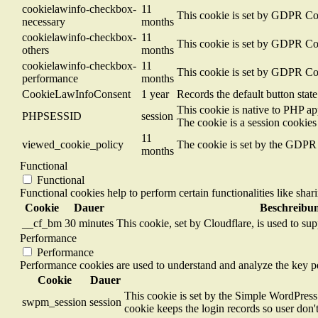
cookielawinfo-checkbox-
11
This cookie is set by GDPR Cook
necessary
months
cookielawinfo-checkbox-
11
This cookie is set by GDPR Cook
others
months
cookielawinfo-checkbox-
11
This cookie is set by GDPR Cook
performance
months
CookieLawInfoConsent
1 year
Records the default button stat
This cookie is native to PHP ap
PHPSESSID
session
The cookie is a session cookies
11
viewed_cookie_policy
The cookie is set by the GDPR C
months
Functional
Functional
Functional cookies help to perform certain functionalities like shar
Cookie
Dauer
Beschreibu
__cf_bm
30 minutes
This cookie, set by Cloudflare, is used to s
Performance
Performance
Performance cookies are used to understand and analyze the key per
Cookie
Dauer
This cookie is set by the Simple WordPress
swpm_session
session
cookie keeps the login records so user don'