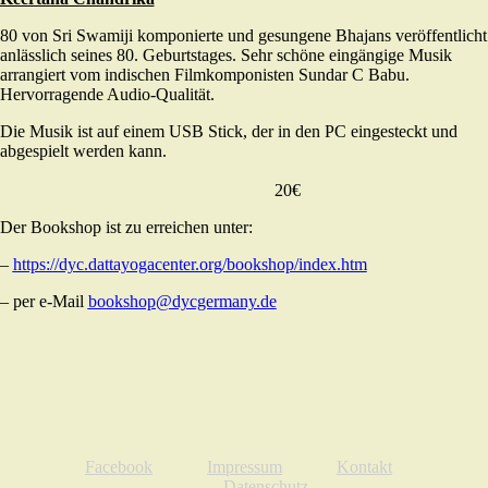
80 von Sri Swamiji komponierte und gesungene Bhajans veröffentlicht
anlässlich seines 80. Geburtstages. Sehr schöne eingängige Musik
arrangiert vom indischen Filmkomponisten Sundar C Babu.
Hervorragende Audio-Qualität.
Die Musik ist auf einem USB Stick, der in den PC eingesteckt und
abgespielt werden kann.
20€
Der Bookshop ist zu erreichen unter:
–
https://dyc.dattayogacenter.org/bookshop/index.htm
– per e-Mail
bookshop@dycgermany.de
Facebook
Impressum
Kontakt
Datenschutz