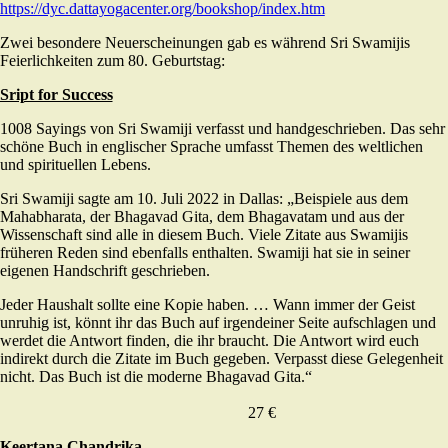
https://dyc.dattayogacenter.org/bookshop/index.htm
Zwei besondere Neuerscheinungen gab es während Sri Swamijis
Feierlichkeiten zum 80. Geburtstag:
Sript for Success
1008 Sayings von Sri Swamiji verfasst und handgeschrieben. Das sehr
schöne Buch in englischer Sprache umfasst Themen des weltlichen
und spirituellen Lebens.
Sri Swamiji sagte am 10. Juli 2022 in Dallas: „Beispiele aus dem
Mahabharata, der Bhagavad Gita, dem Bhagavatam und aus der
Wissenschaft sind alle in diesem Buch. Viele Zitate aus Swamijis
früheren Reden sind ebenfalls enthalten. Swamiji hat sie in seiner
eigenen Handschrift geschrieben.
Jeder Haushalt sollte eine Kopie haben. … Wann immer der Geist
unruhig ist, könnt ihr das Buch auf irgendeiner Seite aufschlagen und
werdet die Antwort finden, die ihr braucht. Die Antwort wird euch
indirekt durch die Zitate im Buch gegeben. Verpasst diese Gelegenheit
nicht. Das Buch ist die moderne Bhagavad Gita.“
27 €
Keertana Chandrika