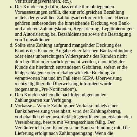
Verifizierungsverfahren, etc.).
Der Kunde sorgt dafür, dass er die ihm obliegenden
Voraussetzungen erfüllt, die zur erfolgreichen Bezahlung
mittels der gewählten Zahlungsart erforderlich sind. Hierzu
gehören insbesondere die hinreichende Deckung von Bank-
und anderen Zahlungskonten, Registrierung, Legitimierungen
und Autorisierung bei Bezahldiensten sowie die Bestätigung
von Transaktionen.
Sollte eine Zahlung aufgrund mangelnder Deckung des
Kontos des Kunden, Angabe einer falschen Bankverbindung
oder eines unberechtigten Widerspruchs des Kunden nicht
durchgeführt oder zurück gebucht werden, dann trägt der
Kunde die hierdurch entstandenen Gebühren, sofern er die
fehlgeschlagene oder rückabgewickelte Buchung zu
verantworten hat und im Fall einer SEPA-Überweisung
rechtzeitig über die Überweisung informiert wurde
(sogenannte „Pre-Notification“).
Den Kunden stehen die nachfolgend genannten
Zahlungsarten zur Verfügung:
Vorkasse – Wurde Zahlung per Vorkasse mittels einer
Banküberweisung vereinbart, wird der Zahlungsbetrag,
vorbehaltlich einer ausdrücklich getroffenen anderslautenden
Vereinbarung, bereits mit Vertragsschluss fällig. Der
Verkäufer teilt dem Kunden seine Bankverbindung mit. Die
Lieferung erfolgt nach Zahlungseingang. Wenn die