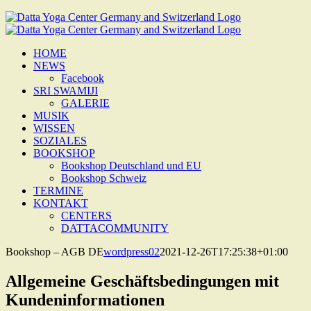
Zum
Inhalt
springen
HOME
NEWS
Facebook
SRI SWAMIJI
GALERIE
MUSIK
WISSEN
SOZIALES
BOOKSHOP
Bookshop Deutschland und EU
Bookshop Schweiz
TERMINE
KONTAKT
CENTERS
DATTACOMMUNITY
Bookshop – AGB DE
wordpress02
2021-12-26T17:25:38+01:00
Allgemeine Geschäftsbedingungen mit
Kundeninformationen