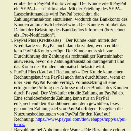
er über kein PayPal-Konto verfügt. Der Kunde erteilt PayPal
ein SEPA-Lastschriftmandat. Mit der Erteilung des SEPA-
Lastschriftmandats wird PayPal berechtigt, die
Zahlungstransaktion einzuleiten, wodurch das Bankkonto des
Kunden automatisch belastet wird. Der Kunde wird über das
Datum der Belastung des Bankkontos informiert (bezeichnet
als „Pre-Notification“).
PayPal Plus (Kreditkarte) – Der Kunde kann mittels der
Kreditkarte via PayPal auch dann bezahlen, wenn er über
kein PayPal-Konto verfügt. Der Kunde muss sich zur
Durchführung der Zahlung als rechtmäßiger Karteninhaber
ausweisen, bevor die Zahlungstransaktion durchgeführt und
das Konto des Kunden automatisch belastet wird.
PayPal Plus (Kauf auf Rechnung) – Der Kunde kann einen
Rechnungskauf via PayPal auch dann durchführen, wenn er
über kein PayPal-Konto verfügt. Voraussetzung ist eine
erfolgreiche Prüfung der Adresse und der Bonität des Kunden
durch Paypal. Der Verkäufer tritt die Zahlung an PayPal ab.
Eine schuldbefreiende Zahlung kann nur an PayPal
entsprechend den Konditionen und dem gewählten, bzw.
genannten Zahlungsziel von PayPal erfolgen. Es gelten die
Nutzungsbedingungen von PayPal für den Kauf auf
Rechnung:
https://www.paypal.com/de/webapps/mpp/ua/pui-
terms.
Barzahlung bei Abholung der Ware – Die Bezahlung erfolgt