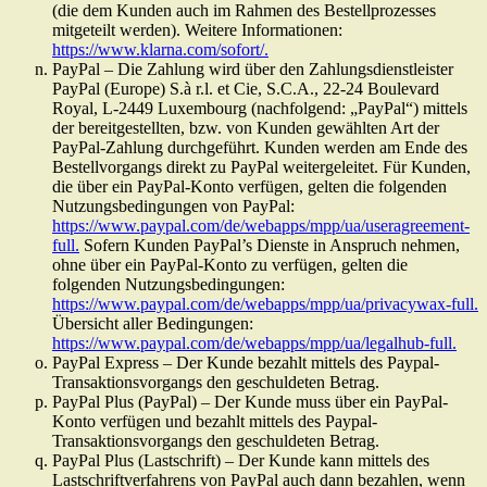
(die dem Kunden auch im Rahmen des Bestellprozesses
mitgeteilt werden). Weitere Informationen:
https://www.klarna.com/sofort/.
PayPal – Die Zahlung wird über den Zahlungsdienstleister
PayPal (Europe) S.à r.l. et Cie, S.C.A., 22-24 Boulevard
Royal, L-2449 Luxembourg (nachfolgend: „PayPal“) mittels
der bereitgestellten, bzw. von Kunden gewählten Art der
PayPal-Zahlung durchgeführt. Kunden werden am Ende des
Bestellvorgangs direkt zu PayPal weitergeleitet. Für Kunden,
die über ein PayPal-Konto verfügen, gelten die folgenden
Nutzungsbedingungen von PayPal:
https://www.paypal.com/de/webapps/mpp/ua/useragreement-
full.
Sofern Kunden PayPal’s Dienste in Anspruch nehmen,
ohne über ein PayPal-Konto zu verfügen, gelten die
folgenden Nutzungsbedingungen:
https://www.paypal.com/de/webapps/mpp/ua/privacywax-full.
Übersicht aller Bedingungen:
https://www.paypal.com/de/webapps/mpp/ua/legalhub-full.
PayPal Express – Der Kunde bezahlt mittels des Paypal-
Transaktionsvorgangs den geschuldeten Betrag.
PayPal Plus (PayPal) – Der Kunde muss über ein PayPal-
Konto verfügen und bezahlt mittels des Paypal-
Transaktionsvorgangs den geschuldeten Betrag.
PayPal Plus (Lastschrift) – Der Kunde kann mittels des
Lastschriftverfahrens von PayPal auch dann bezahlen, wenn