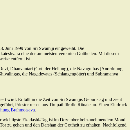
3. Juni 1999 von Sri Swamiji eingeweiht. Die
ateshvara eine der am meisten verehrten Gottheiten. Mit diesem
ise entfernt ist.
Devi, Dhanvantari (Gott der Heilung), die Navagrahas (Anordnung
 Shivalingas, die Nagadevatas (Schlangengötter) und Subramanya
t wird. Er fällt in die Zeit von Sri Swamijis Geburtstag und zieht
ührt, Priester reisen aus Tirupati für die Rituale an. Einen Eindruck
fnung Brahmotsava
.
 Der wichtigste Ekadashi-Tag ist im Dezember bei zunehmendem Mond
 Tor zu gehen und den Darshan der Gottheit zu erhalten. Nachfolgend