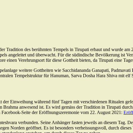
r Tradition des berühmten Tempels in Tirupati erbaut und wurde am 2
s angeleitet und überwacht. Für die südindische Bevölkerung ist Venk
nen Verehrungsort für diese Gottheit bieten, da Tirupati eine Tagesre
elanlage weitere Gottheiten wie Sacchidananda Ganapati, Padmavati 
entralen Tempelstruktur für Hanuman, Sarva Dosha Hara Shiva mit elf
t der Einweihung während fünf Tagen mit verschiedenen Ritualen gefeier
Brahma anwesend ist. Es wird gemäss der Tradition in Tirupati durchgef
am Facebook-Seite der Eröffnungszeremonie vom 22. August 2021:
Eröf
nkateshvara verbunden. Seine Anhänger fasten jeweils an diesem Tag.
gen Norden geöffnet. Es ist besonders verheissungsvoll, durch dieses