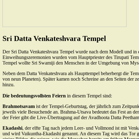
Sri Datta Venkateshvara Tempel
Der Sri Datta Venkateshvara Tempel wurde nach dem Modell und in de
Einweihungszeremonien wurden vom Hauptpriester des Tirupati Tempel
Tempel wollte Sri Swamiji den Menschen in der Umgebung von Mysore ei
Neben dem Datta Venkateshvara als Haupttempel beherbergt die Temp
von neun Planeten). Später kamen noch Schreine an den Seiten der z
hinzu.
Die
bedeutungsvollsten Feiern
in diesem Tempel sind:
Brahmotsavam
ist der Tempel-Geburtstag, der jährlich zum Zeitpunk
jeweils viele Besuchende an. Brahma-Utsava bedeutet das Fest an dem 
der Feier gibt die Live-Übertragung auf der Avadhoota Datta Peeth
Ekadashi
, der elfte Tag nach jedem Leer- und Vollmond ist mit Ve
und wird Vaikuntha-Ekadashi genannt. An diesem Tag wird das Tor ge