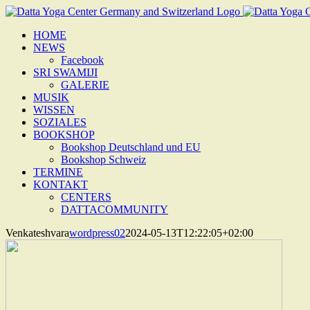
Zum
Inhalt
HOME
springen
NEWS
Facebook
SRI SWAMIJI
GALERIE
MUSIK
WISSEN
SOZIALES
BOOKSHOP
Bookshop Deutschland und EU
Bookshop Schweiz
TERMINE
KONTAKT
CENTERS
DATTACOMMUNITY
Venkateshvara
wordpress02
2024-05-13T12:22:05+02:00