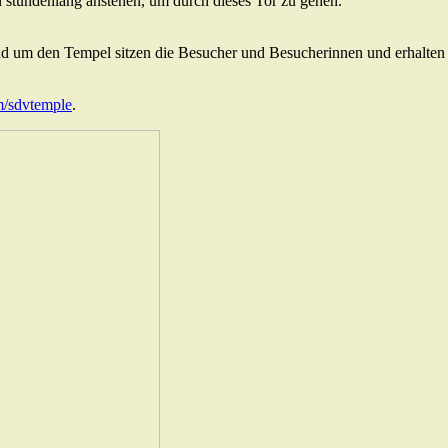
n stundenlang anstehen, um durch dieses Tor zu gehen.
 um den Tempel sitzen die Besucher und Besucherinnen und erhalten da
m/sdvtemple
.