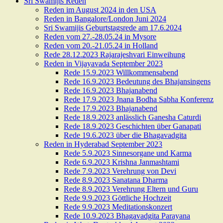
Sri Swamijis Reden
Reden im August 2024 in den USA
Reden in Bangalore/London Juni 2024
Sri Swamijis Geburtstagsrede am 17.6.2024
Reden vom 27.-28.05.24 in Mysore
Reden vom 20.-21.05.24 in Holland
Rede 28.12.2023 Rajarajeshvari Einweihung
Reden in Vijayavada September 2023
Rede 15.9.2023 Willkommensabend
Rede 16.9.2023 Bedeutung des Bhajansingens
Rede 16.9.2023 Bhajanabend
Rede 17.9.2023 Jnana Bodha Sabha Konferenz
Rede 17.9.2023 Bhajanabend
Rede 18.9.2023 anlässlich Ganesha Caturdi
Rede 18.9.2023 Geschichten über Ganapati
Rede 19.6.2023 über die Bhagavadgita
Reden in Hyderabad September 2023
Rede 5.9.2023 Sinnesorgane und Karma
Rede 6.9.2023 Krishna Janmashtami
Rede 7.9.2023 Verehrung von Devi
Rede 8.9.2023 Sanatana Dharma
Rede 8.9.2023 Verehrung Eltern und Guru
Rede 9.9.2023 Göttliche Hochzeit
Rede 9.9.2023 Meditationskonzert
Rede 10.9.2023 Bhagavadgita Parayana