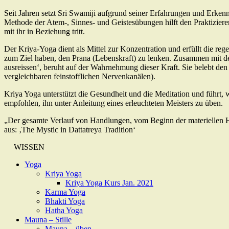
Seit Jahren setzt Sri Swamiji aufgrund seiner Erfahrungen und Erkennt
Methode der Atem-, Sinnes- und Geistesübungen hilft den Praktiziere
mit ihr in Beziehung tritt.
Der Kriya-Yoga dient als Mittel zur Konzentration und erfüllt die 
zum Ziel haben, den Prana (Lebenskraft) zu lenken. Zusammen mit d
ausreissen‘, beruht auf der Wahrnehmung dieser Kraft. Sie belebt d
vergleichbaren feinstofflichen Nervenkanälen).
Kriya Yoga unterstützt die Gesundheit und die Meditation und führt, w
empfohlen, ihn unter Anleitung eines erleuchteten Meisters zu üben.
„Der gesamte Verlauf von Handlungen, vom Beginn der materiellen Ha
aus: ‚The Mystic in Dattatreya Tradition‘
WISSEN
Yoga
Kriya Yoga
Kriya Yoga Kurs Jan. 2021
Karma Yoga
Bhakti Yoga
Hatha Yoga
Mauna – Stille
Mauna – üben