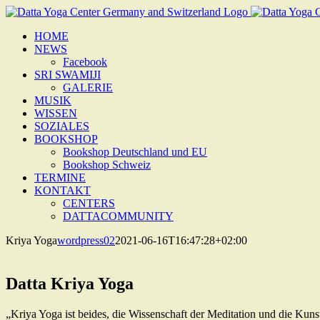
Zum
Inhalt
HOME
springen
NEWS
Facebook
SRI SWAMIJI
GALERIE
MUSIK
WISSEN
SOZIALES
BOOKSHOP
Bookshop Deutschland und EU
Bookshop Schweiz
TERMINE
KONTAKT
CENTERS
DATTACOMMUNITY
Kriya Yoga
wordpress02
2021-06-16T16:47:28+02:00
Datta Kriya Yoga
„Kriya Yoga ist beides, die Wissenschaft der Meditation und die Kun