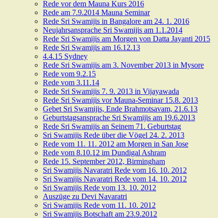
Rede vor dem Mauna Kurs 2016
Rede am 7.9.2014 Mauna Seminar
Rede Sri Swamijis in Bangalore am 24. 1. 2016
Neujahrsansprache Sri Swamijis am 1.1.2014
Rede Sri Swamijis am Morgen von Datta Jayanti 2015
Rede Sri Swamijis am 16.12.13
4.4.15 Sydney
Rede Sri Swamijis am 3. November 2013 in Mysore
Rede vom 9.2.15
Rede vom 3.11.14
Rede Sri Swamijis 7. 9. 2013 in Vijayawada
Rede Sri Swamijis vor Mauna-Seminar 15.8. 2013
Gebet Sri Swamijis, Ende Brahmotsavam, 21.6.13
Geburtstagsansprache Sri Swamijis am 19.6.2013
Rede Sri Swamijis an Seinem 71. Geburtstag
Sri Swamijis Rede über die Vögel 24. 2. 2013
Rede vom 11. 11. 2012 am Morgen in San Jose
Rede vom 8.10.12 im Dundigal Ashram
Rede 15. September 2012, Birmingham
Sri Swamijis Navaratri Rede vom 16. 10. 2012
Sri Swamijis Navaratri Rede vom 14. 10. 2012
Sri Swamijis Rede vom 13. 10. 2012
Auszüge zu Devi Navaratri
Sri Swamijis Rede vom 11. 10. 2012
Sri Swamijis Botschaft am 23.9.2012