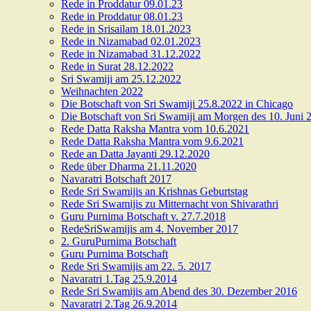
Rede in Proddatur 09.01.23
Rede in Proddatur 08.01.23
Rede in Srisailam 18.01.2023
Rede in Nizamabad 02.01.2023
Rede in Nizamabad 31.12.2022
Rede in Surat 28.12.2022
Sri Swamiji am 25.12.2022
Weihnachten 2022
Die Botschaft von Sri Swamiji 25.8.2022 in Chicago
Die Botschaft von Sri Swamiji am Morgen des 10. Juni 
Rede Datta Raksha Mantra vom 10.6.2021
Rede Datta Raksha Mantra vom 9.6.2021
Rede an Datta Jayanti 29.12.2020
Rede über Dharma 21.11.2020
Navaratri Botschaft 2017
Rede Sri Swamijis an Krishnas Geburtstag
Rede Sri Swamijis zu Mitternacht von Shivarathri
Guru Purnima Botschaft v. 27.7.2018
RedeSriSwamijis am 4. November 2017
2. GuruPurnima Botschaft
Guru Purnima Botschaft
Rede Sri Swamijis am 22. 5. 2017
Navaratri 1.Tag 25.9.2014
Rede Sri Swamijis am Abend des 30. Dezember 2016
Navaratri 2.Tag 26.9.2014