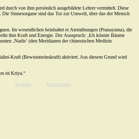
ird durch von ihm persönlich ausgebildete Lehrer vermittelt. Diese
n. Die Sinnesorgane sind das Tor zur Umwelt, über das der Mensch
egnen. Im wesentlichen beinhaltet er Atemübungen (Pranayama), die
leiht ihm Kraft und Energie. Der Ausspruch: ‚Ich könnte Bäume
annten ‚Nadis‘ (den Meridianen der chinesischen Medizin
dalini-Kraft (Bewusstseinskraft) aktiviert. Aus diesem Grund wird
n ist Kriya.“
Kontakt
Datenschutz