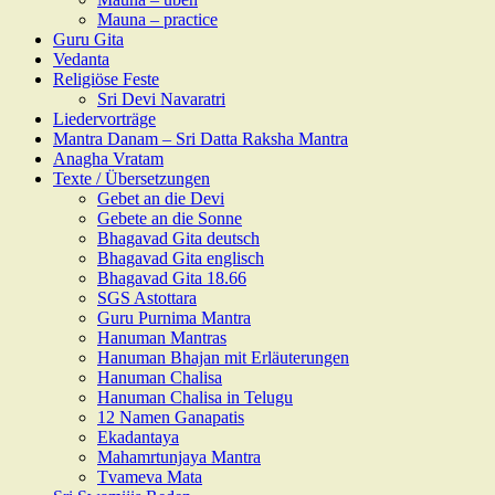
Mauna – practice
Guru Gita
Vedanta
Religiöse Feste
Sri Devi Navaratri
Liedervorträge
Mantra Danam – Sri Datta Raksha Mantra
Anagha Vratam
Texte / Übersetzungen
Gebet an die Devi
Gebete an die Sonne
Bhagavad Gita deutsch
Bhagavad Gita englisch
Bhagavad Gita 18.66
SGS Astottara
Guru Purnima Mantra
Hanuman Mantras
Hanuman Bhajan mit Erläuterungen
Hanuman Chalisa
Hanuman Chalisa in Telugu
12 Namen Ganapatis
Ekadantaya
Mahamrtunjaya Mantra
Tvameva Mata